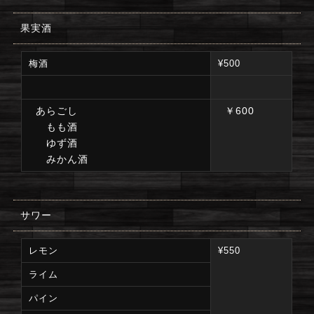
果実酒
梅酒
¥500
あらごし
￥600
もも酒
ゆず酒
みかん酒
サワー
レモン
¥550
ライム
パイン