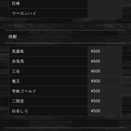
巨峰
ウーロンハイ
焼酎
黒霧島
¥500
赤兎馬
¥600
三岳
¥600
魔王
¥900
壱岐ゴールド
¥500
二階堂
¥500
白岳しろ
¥500